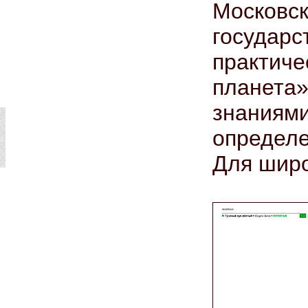
Моско
государс
практи
планета»
знани
определе
Для широ