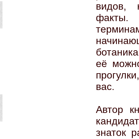
видов, 
факты. 
термина
начина
ботаника
её можн
прогулки
вас.
Автор к
кандида
знаток р