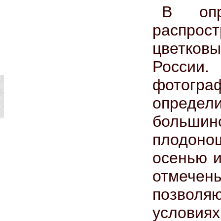
В опр
распро
цветков
России
фотогра
опреде
большин
плодонош
осенью и
отмече
позволя
условиях