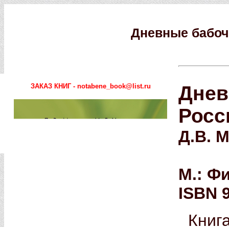
Дневные бабоч
ЗАКАЗ КНИГ - notabene_book@list.ru
Днев
Росс
Д.В. М
М.: Фи
ISBN 9
Книг