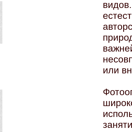
видов
естес
автор
приро
важне
несов
или в
Фотоо
широк
испо
занят