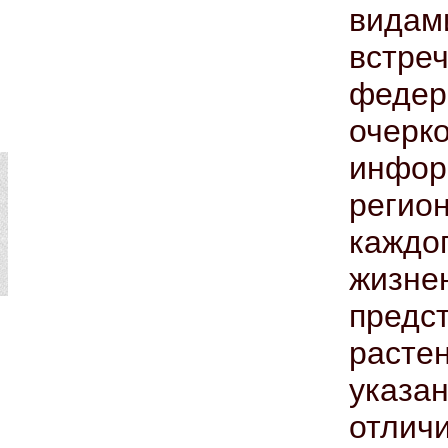
вид
встр
федер
очер
инфо
регио
каждог
жиз
предс
расте
указ
отлич