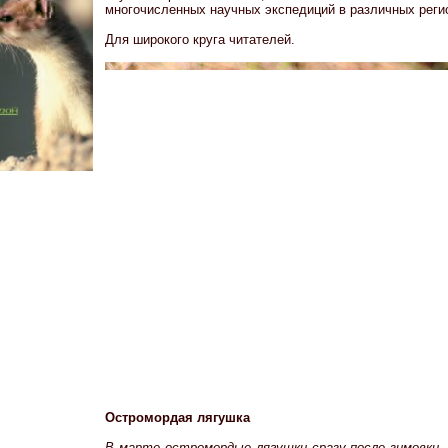
многочисленных научных экспедиций в различных реги
Для широкого круга читателей.
Остромордая лягушка
В марте остромордые лягушки сразу после зимовки,