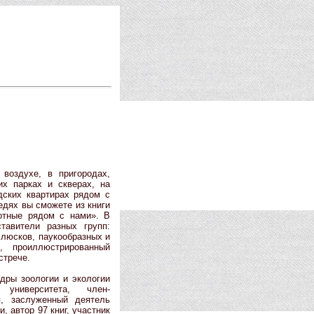
воздухе, в пригородах,
их парках и скверах, на
дских квартирах рядом с
едях вы сможете из книги
вотные рядом с нами». В
тавители разных групп:
ллюсков, паукообразных и
, проиллюстрированный
стрече.
ры зоологии и экологии
о университета, член-
я, заслуженный деятель
, автор 97 книг, участник