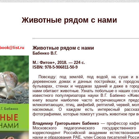
Животные рядом с нами
book@list.ru
Животные рядом с нами
Бабенко В.Г.
М.: Фитон+, 2018. — 224 с.
ISBN: 978-5-906811-50-9
Повсюду: под землёй, под водой, на суше и в 
деревенских домах и дачных постройках, в городск
бульварах, стенах и чердаках зданий и даже в горо
нами обитают животные. Узнать побольше о наших сос
известного популяризатора науки В.Г. Бабенко «Жи
книгу вошли наиболее часто встречающиеся предс
млекопитающих, птиц, амфибий, рептилий, червей, мо
насекомых. О каждом есть интересный рассказ
фотографиями, которые помогут узнать животное при в
Владимир Григорьевич Бабенко
— профессор кафед
Московского педагогического государственног
корреспондент Российской академии естествознани
науки и образования РАЕ, член Союза писателей России