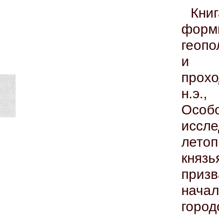
Кн
форм
геопо
и э
прохо
н.э.
Осо
иссл
лето
княз
приз
начал
город