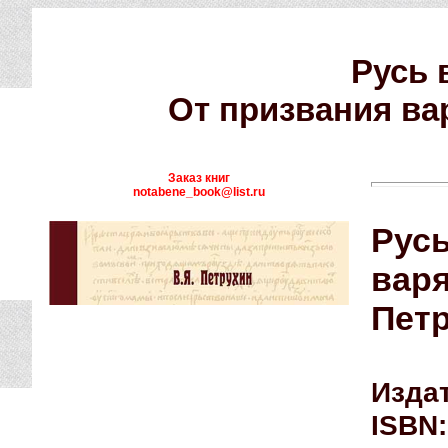
Русь 
От призвания ва
Заказ книг
notabene_book@list.ru
Русь
вар
Петр
Издат
ISBN: