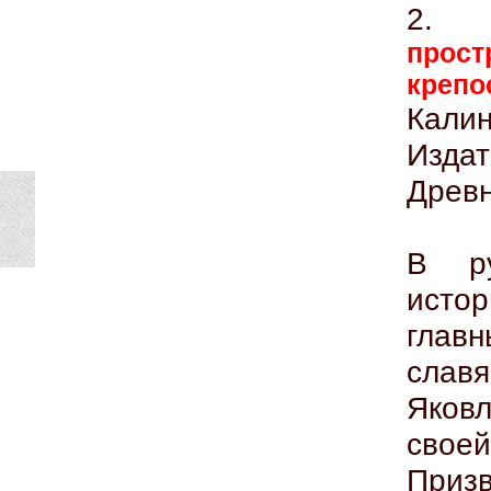
2
прост
креп
Кали
Изда
Древн
В ру
истор
глав
сла
Яков
свое
Призв