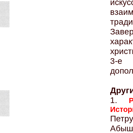
иску
взаи
тра
Завер
хара
христ
3-е
допол
Други
1.
Исто
Петр
Абыш