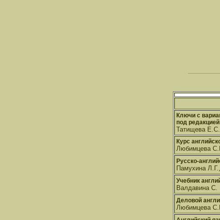
Ключи с вариа
под редакцией 
Татищева Е.С.
Курс английск
Любимцева С.Н
Русско-англий
Памухина Л.Г.
Учебник англи
Валдавина С. 
Деловой англ
Любимцева С.Н