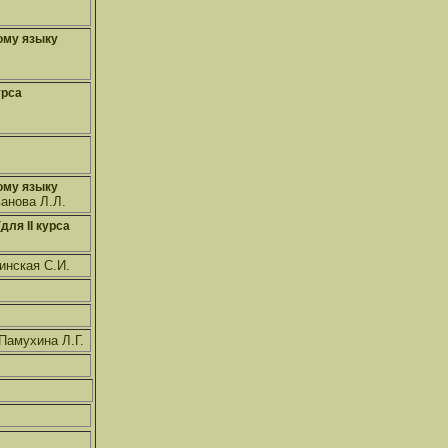
ому языку
урса
ому языку
ванова Л.Л.
ля II курса
инская С.И.
Памухина Л.Г.