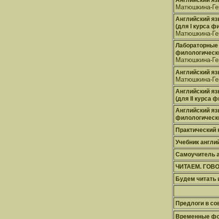
Английский яз
Матюшкина-Гер
Английский яз
(для I курса 
Матюшкина-Гер
Лабораторные 
филологическ
Матюшкина-Гер
Английский яз
Матюшкина-Гер
Английский яз
(для II курса
Английский яз
филологическ
Практический 
Учебник англий
Самоучитель а
ЧИТАЕМ. ГОВО
Будем читать 
Предлоги в со
Временные фо