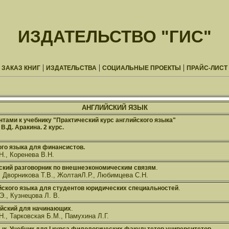
ИЗДАТЕЛЬСТВО "ГИС"
|
|
|
ЗАКАЗ КНИГ
ИЗДАТЕЛЬСТВА
СОЦИАЛЬНЫЕ ПРОЕКТЫ
ПРАЙС-ЛИСТ
АНГЛИЙСКИЙ ЯЗЫК
нтами к учебнику "Практический курс английского языка"
В.Д. Аракина. 2 курс.
ого языка для финансистов.
., Коренева В.Н.
.
ский разговорник по внешнеэкономическим связям
, Дворникова Т.В., ЖолтаяЛ.Р., Любимцева С.Н.
.
йского языка для студентов юридических специальностей
Э., Кузнецова Л. В.
.
ийский для начинающих
., Тарковская Б.М., Памухина Л.Г.
.