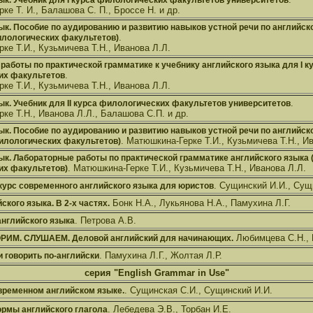
ык. Учебник для I курса филологических факультетов университетов
ке Т. И., Балашова С. П., Броссе Н. и др.
ык. Пособие по аудированию и развитию навыков устной речи по английск
.
филологических факультетов)
ке Т.И., Кузьмичева Т.Н., Иванова Л.Л.
работы по практической грамматике к учебнику английского языка для I к
.
их факультетов
ке Т.И., Кузьмичева Т.Н., Иванова Л.Л.
.
ык. Учебник для II курса филологических факультетов университетов
ке Т.Н., Иванова Л.Л., Балашова С.П. и др.
ык. Пособие по аудированию и развитию навыков устной речи по английск
. Матюшкина-Герке Т.И., Кузьмичева Т.Н., И
 филологических факультетов)
ык. Лабораторные работы по практической грамматике английского языка (д
. Матюшкина-Герке Т.И., Кузьмичева Т.Н., Иванова Л.Л.
их факультетов)
. Сущинский И.И., Сущ
курс современного английского языка для юристов
Бонк Н.А., Лукьянова Н.А., Памухина Л.Г.
ского языка. В 2-х частях.
. Петрова А.В.
нглийского языка
Любимцева С.Н., 
РИМ. СЛУШАЕМ. Деловой английский для начинающих.
. Памухина Л.Г., Жолтая Л.Р.
и говорить по-английски
серия "English Grammar in Use"
. Сущинская С.И., Сущинский И.И.
временном английском языке.
. Лебедева Э.В., Торбан И.Е.
рмы английского глагола