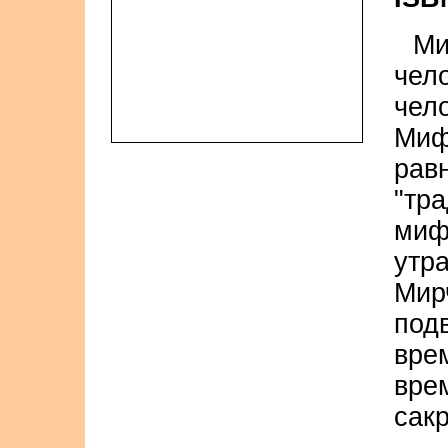
Ми
чел
чел
Миф
рав
"тр
ми
утра
Мир
под
вре
вре
сак