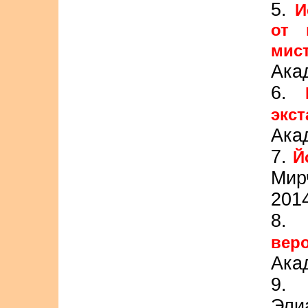
5.
И
от 
ми
Ака
6.
эк
Ака
7.
Й
Мир
201
8
вер
Ака
9
Эли