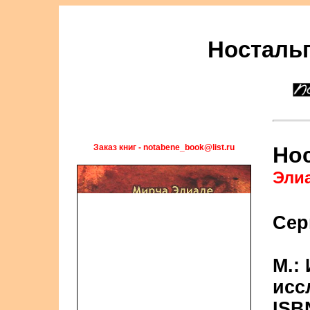
Ностальг
Заказ книг - notabene_book@list.ru
Нос
Эли
Сер
М.:
исс
ISB