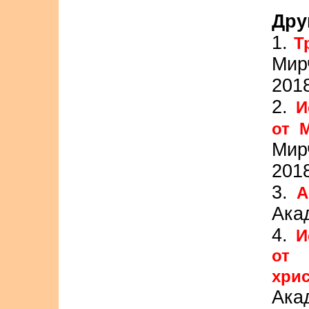
Дру
1.
Т
Мир
201
2.
И
от 
Мир
201
3.
А
Ака
4.
И
от 
хри
Ака