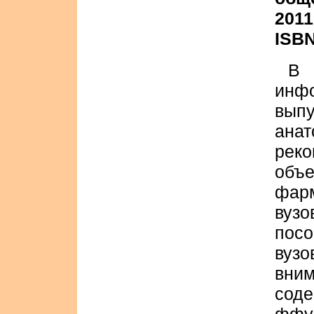
2011
ISBN
В
инф
вып
ана
рек
объ
фар
вуз
пос
вузо
вним
сод