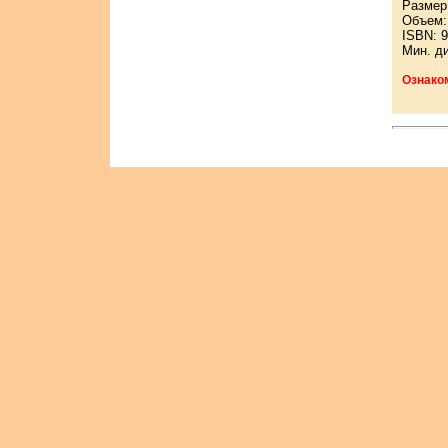
Размер:
Объем: 
ISBN: 9
Мин. д
Ознако