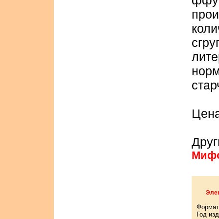
ффун
прои
кол
сгр
лите
нор
стар
Цена
Друг
Мифо
Элек
Формат
Год изд