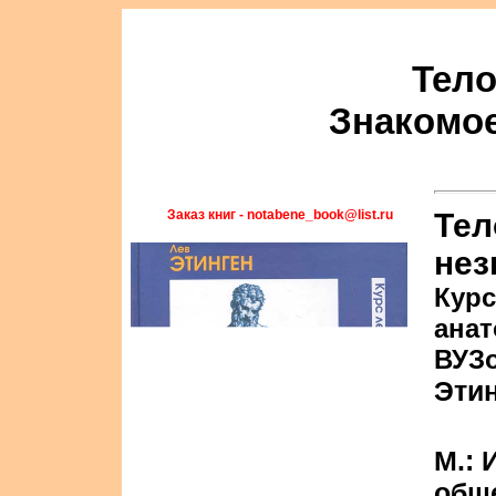
Тело
Знакомое
Заказ книг - notabene_book@list.ru
Тел
нез
Курс
анат
ВУЗ
Этин
М.: 
общ