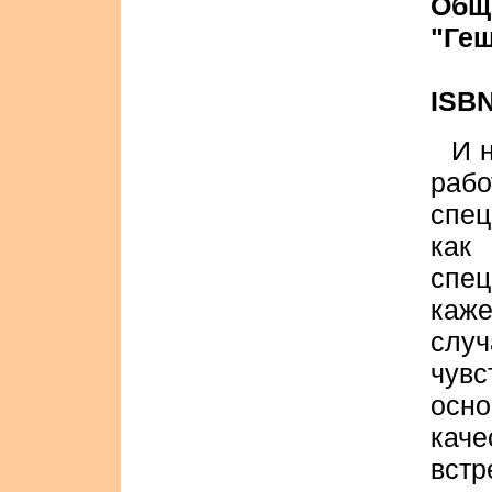
Общ
"Геш
ISBN
И 
рабо
спец
как
спе
каже
слу
чув
ос
кач
вст