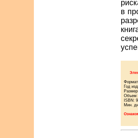
риск
в пр
раз
кни
секр
успе
Элек
Формат
Год изд
Размер:
Объем: 
ISBN: 9
Мин. д
Ознако