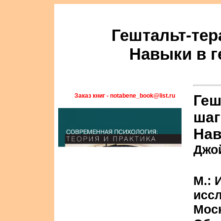
Гештальт-тер
Навыки в г
Заказ книг - notabene_book@list.ru
Геш
шаг
Нав
Джой
М.: 
иссл
Моск