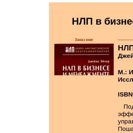
НЛП в бизне
Заказ книг
НЛП
Джей
М.: 
Иссл
ISBN
П
эфф
упр
Поша