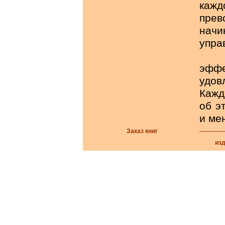
каж
прев
нач
упра
Ока
эф
удов
Кажд
об э
и ме
Заказ книг
из