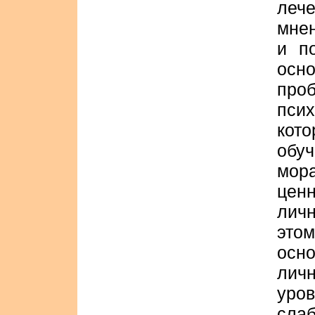
леч
мне
и п
осно
про
псих
кот
обу
мор
ценн
личн
это
осн
лич
уро
сла