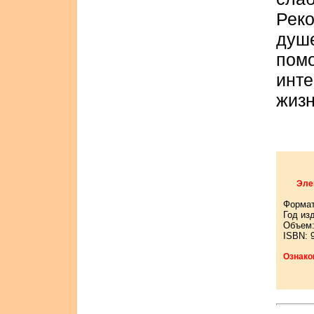
Рек
душ
пом
инт
жизн
Эле
Формат
Год из
Объем:
ISBN: 
Ознако