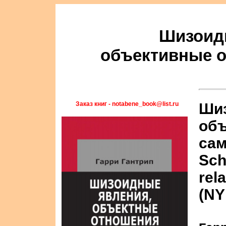
Шизоид
объективные о
Заказ книг - notabene_book@list.ru
Шиз
объ
сам
Sch
rel
(NY