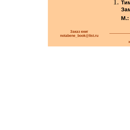
Ти
За
М.:
Заказ книг
notabene_book@list.ru