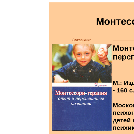
Монтес
Заказ книг
Монт
перс
М.: Из
- 160 с
Моско
психо
детей
психик