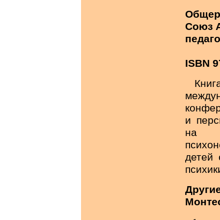
Общер
Союз 
педаго
ISBN 9
Кни
между
конфер
и перс
на б
психо
детей
психик
Другие
Монте