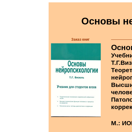
Основы н
Заказ книг
Осно
Учебни
Т.Г.Ви
Теоре
нейро
Высши
челове
Патоло
коррек
М.: ИОИ