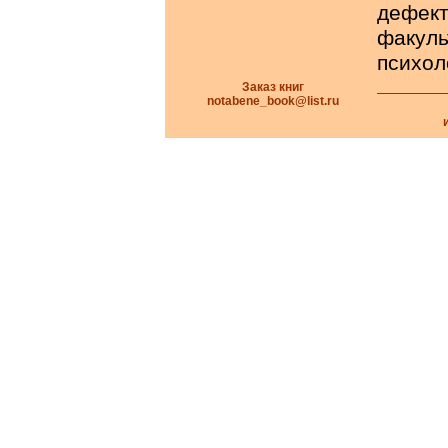
дефек
факуль
психол
Заказ книг
notabene_book@list.ru