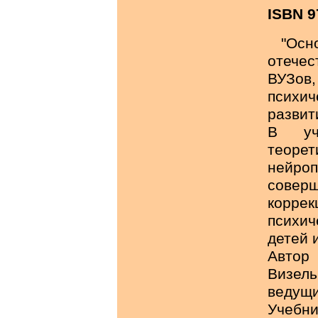
ISBN 9
"Осн
отече
ВУЗов
психи
развит
В уч
теоре
нейро
совер
корр
психич
детей 
Автор
Визель
ведущи
Учеб