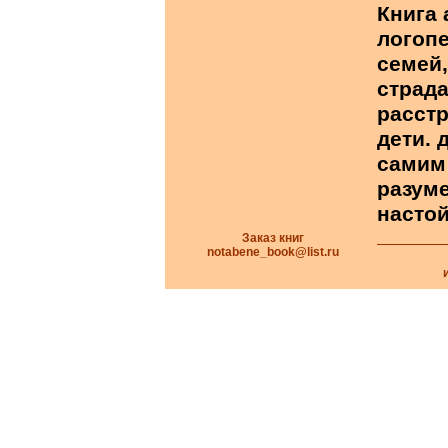
Книга 
логопе
семей,
страд
расстр
дети.
самим
разуме
настой
Заказ книг
notabene_book@list.ru