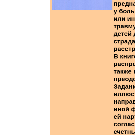
предна
у боль
или ин
травму
детей 
страд
расст
В книг
распр
также
преод
Задани
иллюс
напра
иной 
ей нар
согла
счетн