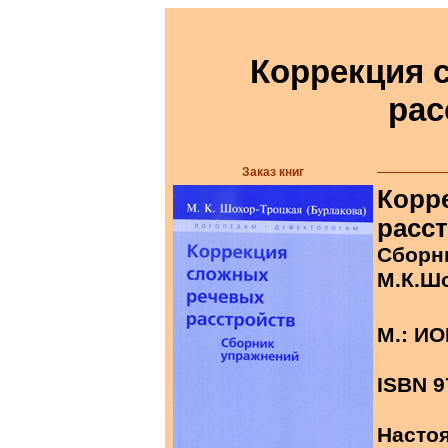
Коррекция 
рас
Заказ книг
Корр
расст
Сборн
М.К.Шо
М.: ИО
ISBN 9
Насто