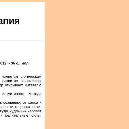
апия
2. - 96 с., илл.
 является логическим
 развитие творческих
тор открывает читателю
 интуитивного метода
к сознанию, от хаоса к
арности к целостности.
ткуда художник черпает
 - целительные силы,