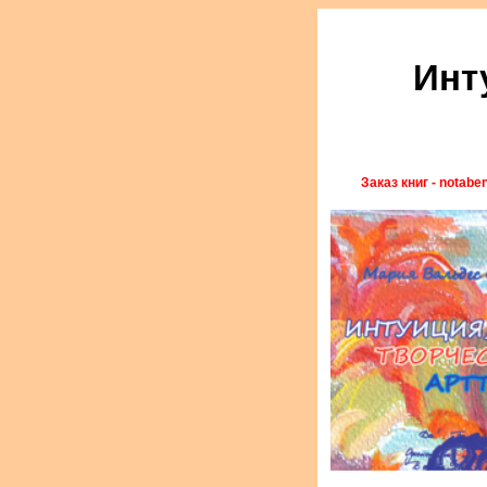
Инт
Заказ книг - notabe