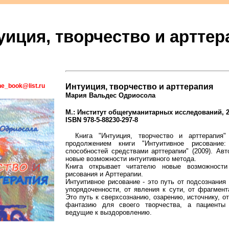
уиция, творчество и арттер
ne_book@list.ru
Интуиция, творчество и арттерапия
Мария Вальдес Одриосола
М.: Институт общегуманитарных исследований, 201
ISBN 978-5-88230-297-8
Книга "Интуиция, творчество и арттерапия"
продолжением книги "Интуитивное рисование:
способностей средствами арттерапии" (2009). Ав
новые возможности интуитивного метода.
Книга открывает читателю новые возможности
рисования и Арттерапии.
Интуитивное рисование - это путь от подсознания 
упорядоченности, от явления к сути, от фрагмент
Это путь к сверхсознанию, озарению, источнику, о
фантазию для своего творчества, а пациенты
ведущие к выздоровлению.