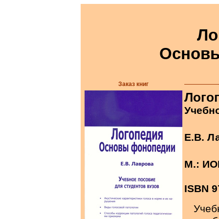
Ло
Основ
Заказ книг
Лого
Учебно
Е.В. Л
М.: ИО
ISBN 9
Учеб