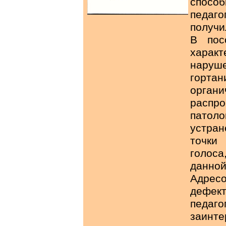
спосо
педаг
получи
В пос
харак
наруш
горта
орга
распр
пато
устран
точки
голос
данной
Адре
дефе
педа
заинте