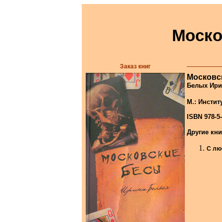
Моско
Заказ книг
Московс
Белых Ири
М.: Инстит
ISBN 978-5-
Другие кн
С лю