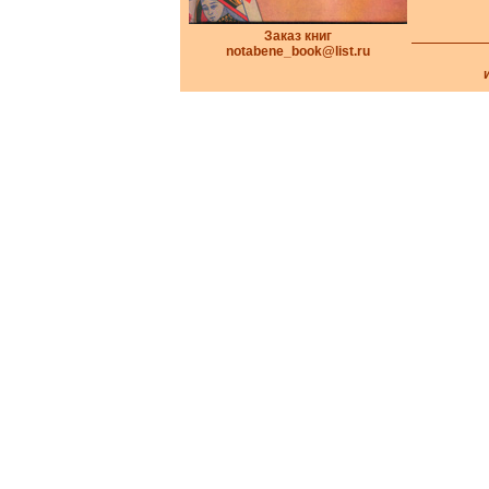
Заказ книг
notabene_book@list.ru