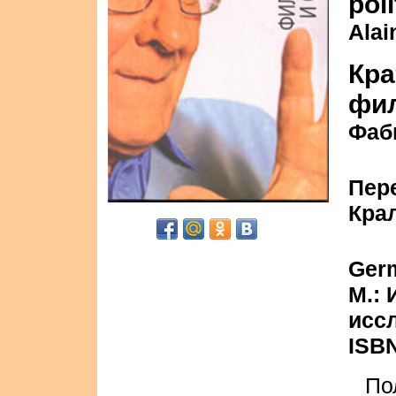
pol
Alai
Кра
фи
Фаб
Пер
Кра
Germ
М.:
иссл
ISBN
По