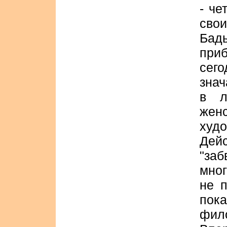
- че
сво
Бад
при
сег
знач
в л
же
ху
Дей
"заб
мно
не 
пок
фило