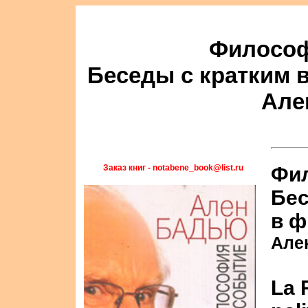
Философ
Беседы с кратким
Але
Заказ книг - notabene_book@list.ru
Фил
Бес
в 
Але
La 