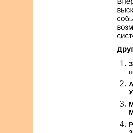
Впе
выс
соб
воз
сист
Дру
З
п
А
У
М
М
Р