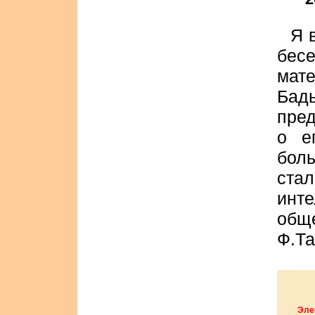
2
Я 
бе
мат
Ба
пред
о е
бол
ст
инт
общ
Ф.Т
Эле