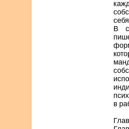
каж
соб
себя
В с
пиш
фор
кот
ман
собс
исп
инд
псих
в ра
Глав
Гла