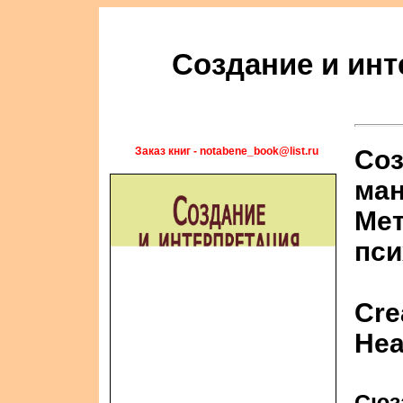
Создание и ин
Заказ книг - notabene_book@list.ru
Соз
ма
Мет
пси
Cre
Hea
Сюз