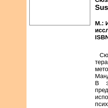
Sus
М.:
иссл
ISBN
Сю
тер
мет
Ман
В э
пред
ис
псих