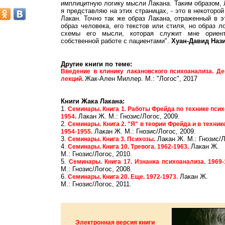
имплицитную логику мысли Лакана. Таким образом, Л
я представляю на этих страницах, - это в некоторо
Лакан. Точно так же образ Лакана, отраженный в эт
образ человека, его текстов или стиля, но образ л
схемы его мысли, которая служит мне ориен
собственной работе с пациентами".
Хуан-Давид Наз
Другие книги по теме:
Введение в клинику лакановского психоанализа. Де
Жак-Ален Миллер. М.: "Логос", 2017
лекций.
Книги Жака Лакана:
1.
Семинары. Книга 1. Работы Фрейда по технике псих
Лакан Ж. М.: Гнозис/Логос, 2009.
1954.
2.
Семинары. Книга 2. "Я" в теории Фрейда и в техник
Лакан Ж. М.: Гнозис/Логос, 2009.
1954-1955.
3.
Лакан Ж. М.: Гнозис/Л
Семинары. Книга 3. Психозы.
4.
Лакан Ж.
Семинары. Книга 10. Тревога. 1962-1963.
М.: Гнозис/Логос, 2010.
5.
Семинары. Книга 17. Изнанка психоанализа. 1969-
М.: Гнозис/Логос, 2008.
6.
Лакан Ж.
Семинары. Книга 20. Еще. 1972-1973.
М.: Гнозис/Логос, 2011.
Электронная версия книги