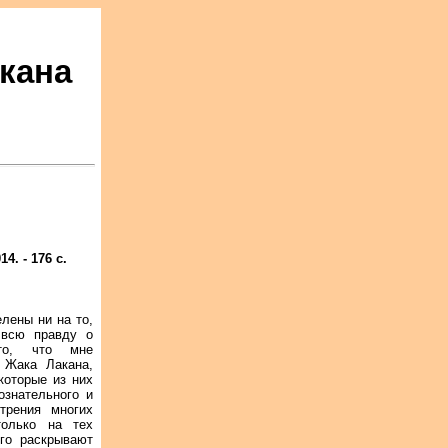
кана
. - 176 с.
лены ни на то,
 всю правду о
то, что мне
 Жака Лакана,
которые из них
ознательного и
трения многих
только на тех
го раскрывают