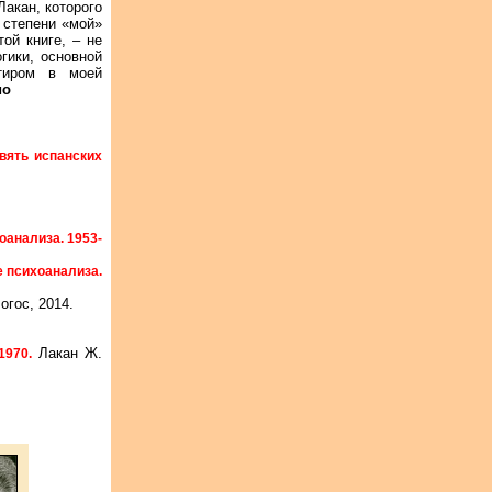
акан, которого
й степени «мой»
ой книге, – не
огики, основной
тиром в моей
ио
вять испанских
оанализа. 1953-
е психоанализа.
огос, 2014.
Лакан Ж.
1970.