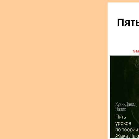
Пят
Зак