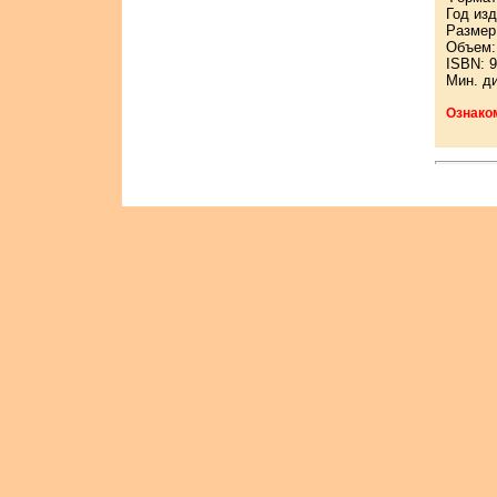
Год изд
Размер:
Объем: 
ISBN: 9
Мин. д
Ознако