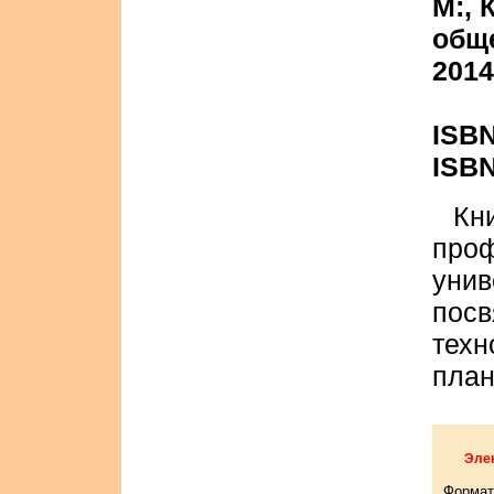
М:, 
общ
2014.
ISBN
ISBN
Кн
пр
уни
посв
техн
план
Элек
Формат