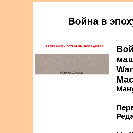
Война в эпо
Заказ книг - notabene_book@list.ru
Вой
маш
War 
Mac
Ман
Пер
Реда