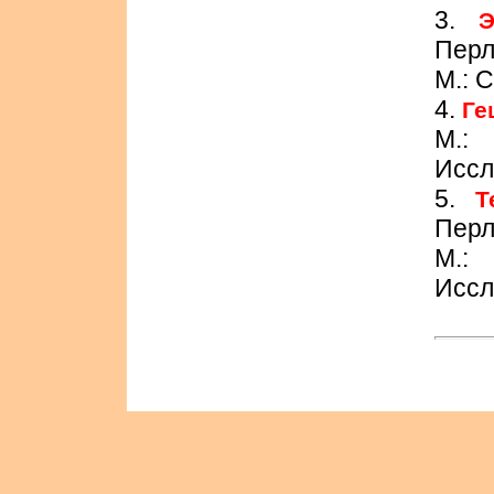
3.
Э
Перл
М.: 
4.
Ге
М.:
Иссл
5.
Т
Перл
М.:
Иссл