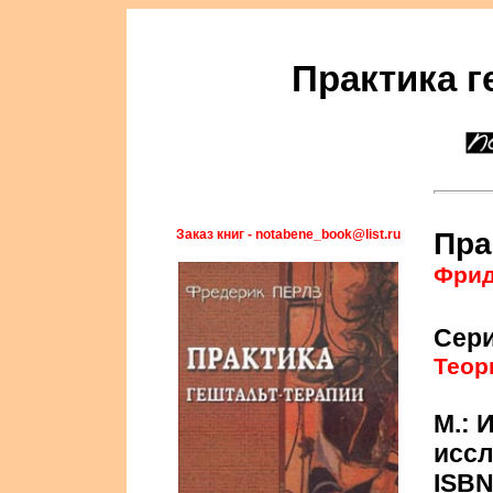
Практика г
Заказ книг - notabene_book@list.ru
Пра
Фрид
Сер
Теор
М.: 
иссл
ISBN