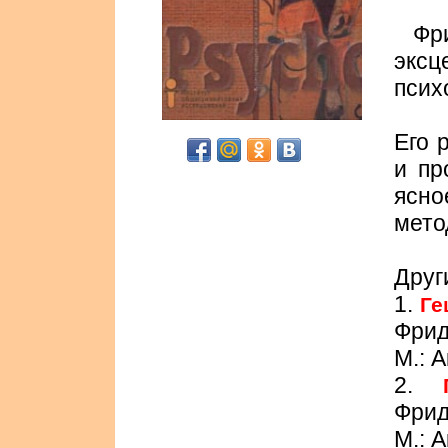
Фр
экс
псих
Его 
и пр
ясно
мето
Друг
1.
Ге
Фрид
М.: 
2.
Фрид
М.: 