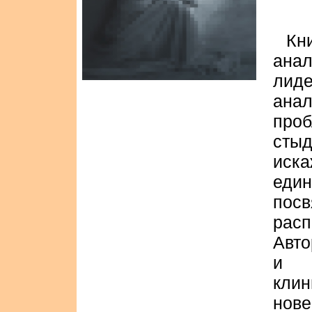
Кн
ана
лид
анал
пр
сты
иск
един
по
расп
Авто
и п
клин
нов