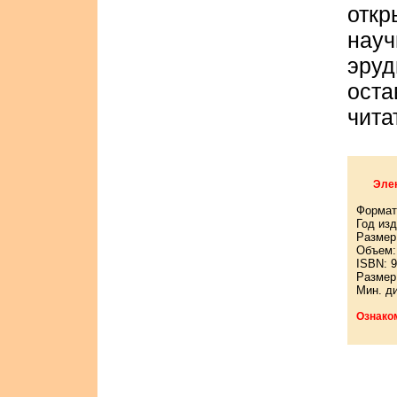
отк
нау
эру
ост
чита
Элек
Формат
Год изд
Размер:
Объем: 
ISBN: 9
Размер
Мин. д
Ознако