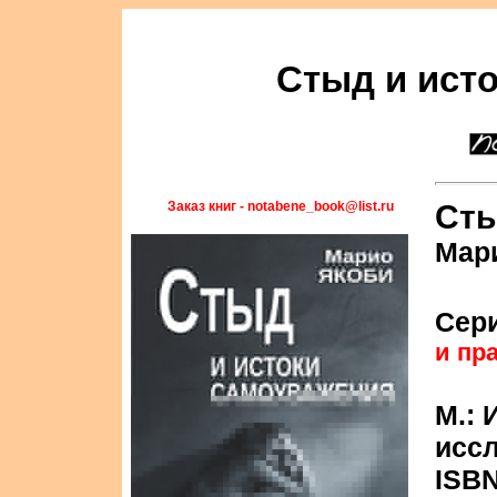
Стыд и ист
Заказ книг - notabene_book@list.ru
Сты
Мар
Сер
и пр
М.: 
иссл
ISBN