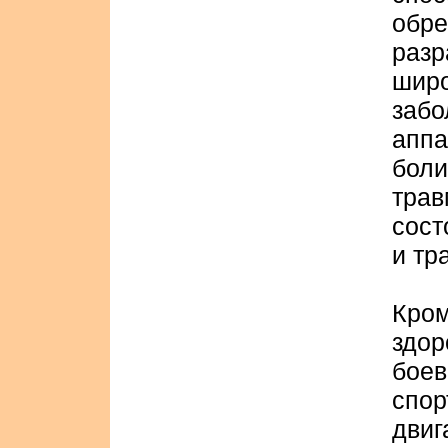
об
раз
шир
заб
аппа
бол
тра
сост
и тр
Кром
здо
бое
сп
дви