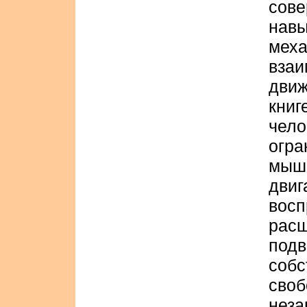
сов
навы
ме
вза
дви
книг
чел
огр
мыш
двиг
вос
рас
под
соб
своб
неза