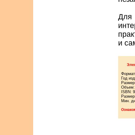
Для
ин
прак
и са
Элек
Формат
Год изд
Размер:
Объем: 
ISBN: 9
Размер
Мин. д
Ознако