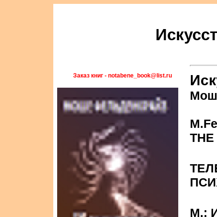
Искусс
Заказ книг - notabene_book@list.ru
Иск
Мош
M.Fe
THE
ТЕЛ
ПСИ
М.: 