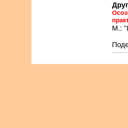
Друг
Осоз
прак
М.: 
Поде