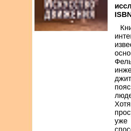
иссл
ISBN
Кн
инт
изве
осн
Фель
инж
джит
поя
люд
Хотя
прос
уже
спос