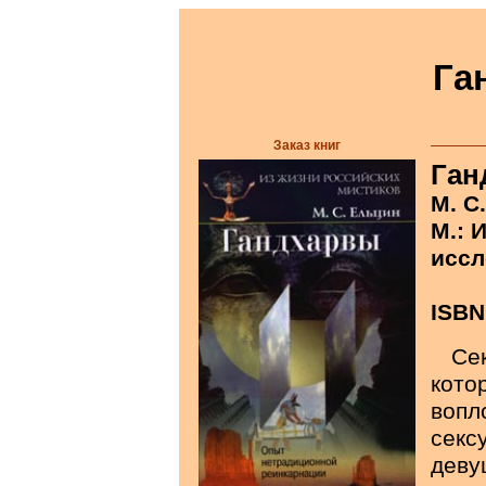
Га
Заказ книг
Ган
М. С
М.: 
иссл
ISBN
Се
кот
вопл
сек
дев