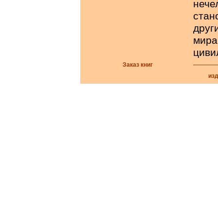
неч
стан
дру
мира
циви
Заказ книг
из