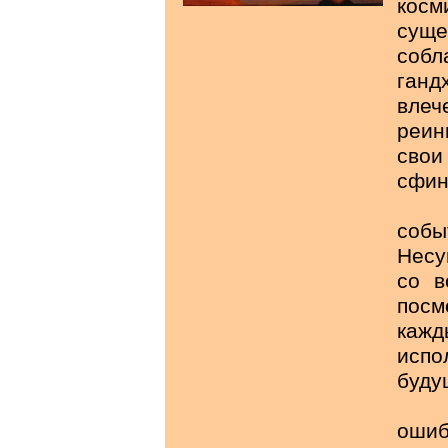
кос
суще
собл
ган
вле
реин
свои
сфин
В "
собы
Несу
со в
посм
кажд
исп
буду
Одн
оши