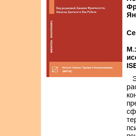
Фр
Ян
Се
М.
ис
IS
ра
к
п
с
те
пс