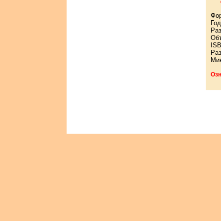
Фо
Год
Раз
Объ
ISB
Раз
Мин
Озн