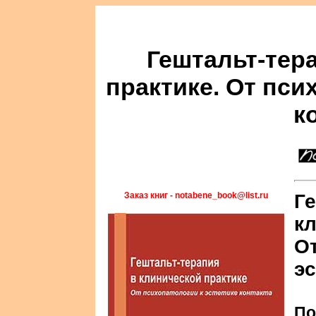
Гештальт-тер
практике. От пси
к
Заказ книг - notabene_book@list.ru
Ге
к
От
эс
По