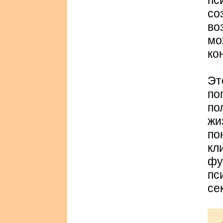
пс
со
во
мо
ко
Э
по
по
жи
по
к
фу
п
се