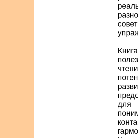
реал
раз
сове
упра
Книг
поле
чтен
потен
разви
пред
для
пони
конта
гарм