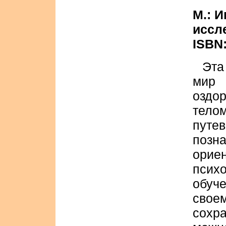
М.: 
иссле
ISBN:
Эта
мир
оздо
тел
путе
поз
ори
пси
обуч
свое
сохр