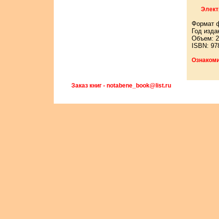
Элект
Формат 
Год изда
Объем: 2
ISBN: 97
Ознакоми
Заказ книг - notabene_book@list.ru