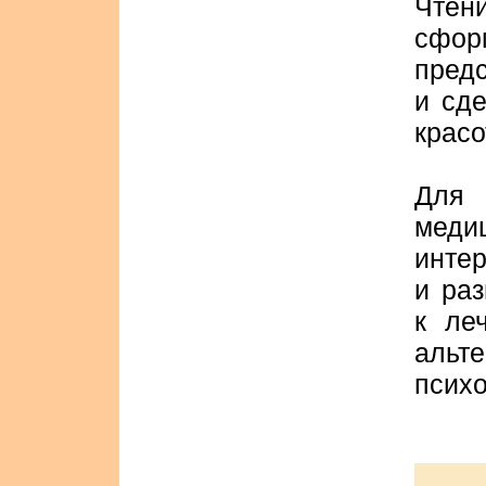
Чте
сфо
предс
и сде
красо
Для 
мед
инте
и ра
к ле
аль
псих