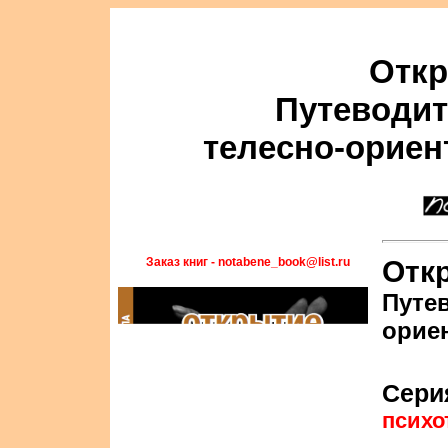
Откр
Путеводит
телесно-ориен
Заказ книг - notabene_book@list.ru
Отк
Путе
орие
Сери
психо