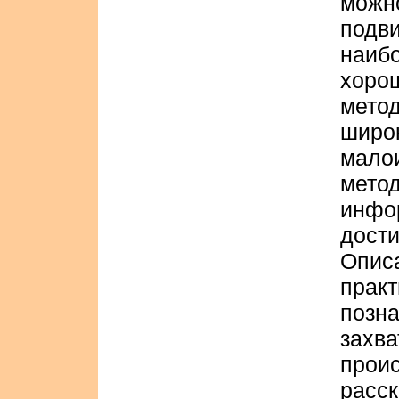
мож
подв
наиб
хор
мето
шир
мало
мето
инфо
дост
Опис
прак
поз
зах
прои
расс