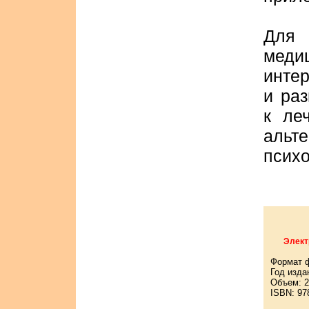
Для 
мед
инте
и ра
к ле
аль
психо
Элект
Формат 
Год изда
Объем: 2
ISBN: 97