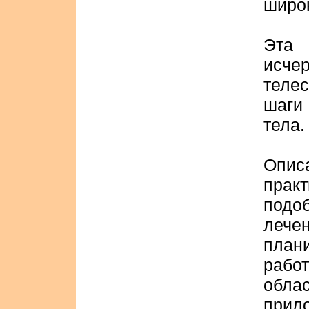
широ
Эта 
исче
теле
шаги 
тела.
Опис
прак
подо
лече
план
рабо
обла
прил