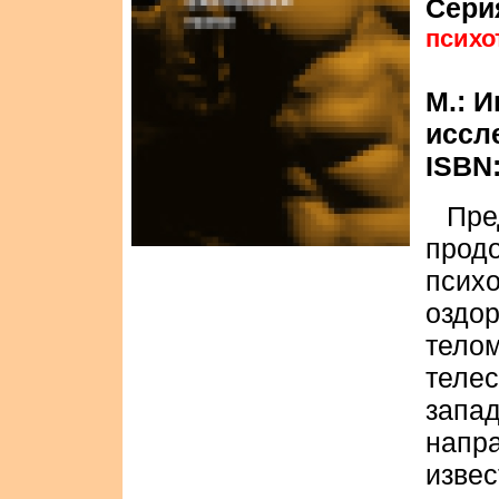
Сери
психо
М.: 
иссле
ISBN:
Пр
про
псих
оздо
тело
тел
зап
напра
изве