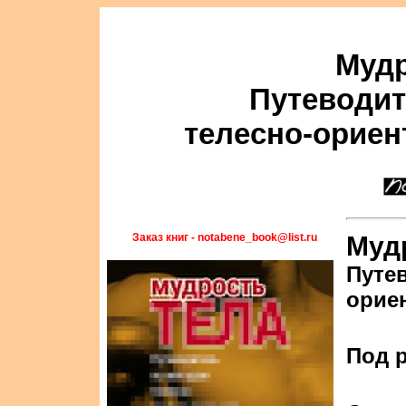
Мудр
Путеводит
телесно-ориен
Заказ книг - notabene_book@list.ru
Муд
Путе
орие
Под р