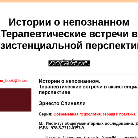
Истории о непознанном
Терапевтические встречи в
кзистенциальной перспекти
ne_book@list.ru
Истории о непознанном.
Терапевтические встречи в экзистенци
перспективе
Эрнесто Спинелли
Серия:
Современная психология. Теория и практика
М.: Институт общегуманитарных исследований, 2
ISBN: 978-5-7312-0357-9
Эрнесто Спинелли (Ernesto Spinelli) – англий