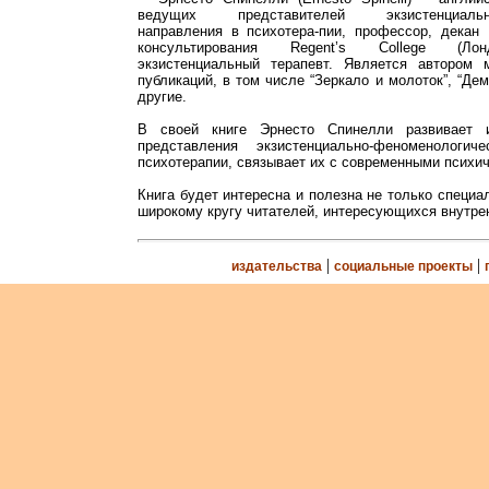
ведущих представителей экзистенциально-
направления в психотера-пии, профессор, декан
консультирования Regent’s College (Лон
экзистенциальный терапевт. Является автором 
публикаций, в том числе “Зеркало и молоток”, “Де
другие.
В своей книге Эрнесто Спинелли развивает 
представления экзистенциально-феноменологич
психотерапии, связывает их с современными психи
Книга будет интересна и полезна не только специа
широкому кругу читателей, интересующихся внутре
|
|
издательства
социальные проекты