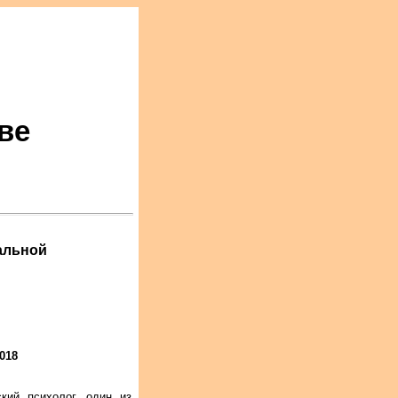
ве
альной
018
ский психолог, один из