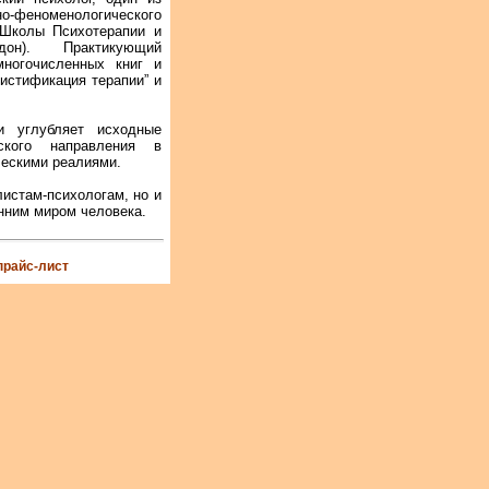
феноменологического
 Школы Психотерапии и
дон). Практикующий
многочисленных книг и
мистификация терапии” и
и углубляет исходные
еского направления в
ческими реалиями.
листам-психологам, но и
нним миром человека.
прайс-лист