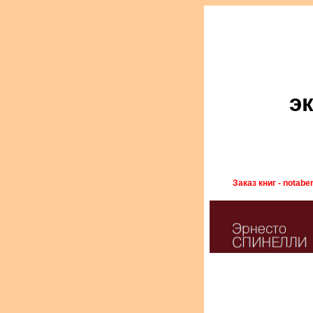
э
Заказ книг - notabe