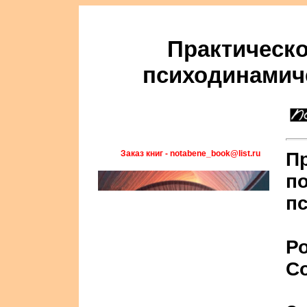
Практическо
психодинамич
Заказ книг - notabene_book@list.ru
П
п
п
Ро
С