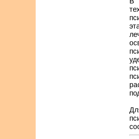
В 
т
пс
эт
ле
ос
пс
уд
п
п
р
по
Дл
п
со