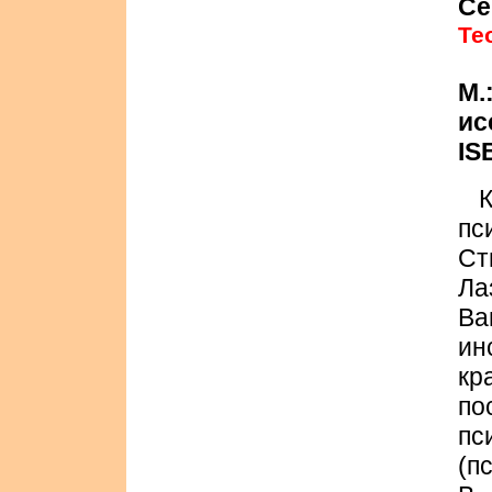
Се
Те
М.
ис
IS
пс
Ст
Л
Ва
ин
кр
п
пс
(п