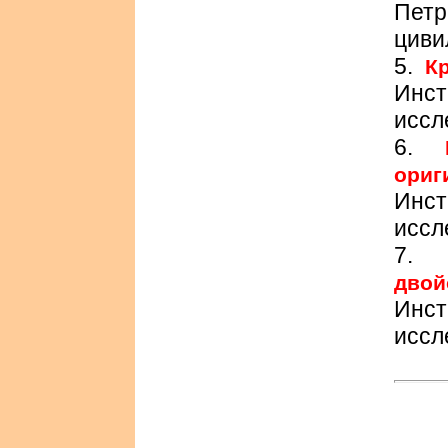
Петр
циви
5.
К
Инс
иссл
6.
ори
Инс
иссл
дво
Инс
иссл