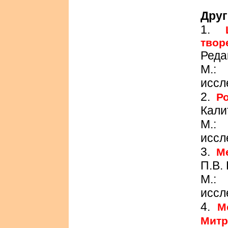
Друг
1.
твор
Реда
М.:
иссл
2.
Р
Кали
М.:
иссл
3.
М
П.В.
М.:
иссл
4.
М
Митр