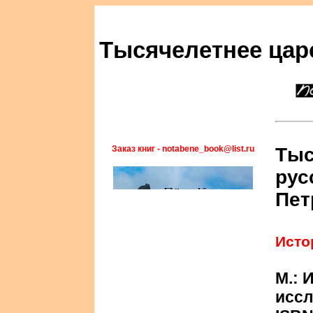
Тысячелетнее цар
Заказ книг - notabene_book@list.ru
Тыс
рус
Пет
Исто
М.: 
иссл