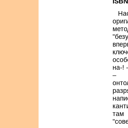
ISBN
Н
ори
мет
"без
впе
клю
особ
на-!
– п
онто
раз
нап
кант
там
"сов