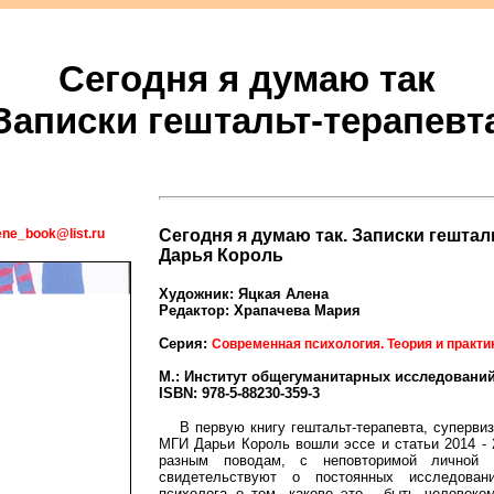
Сегодня я думаю так
Записки гештальт-терапевт
ene_book@list.ru
Сегодня я думаю так. Записки гештал
Дарья Король
Художник: Яцкая Алена
Редактор: Храпачева Мария
Серия:
Современная психология. Теория и практи
М.: Институт общегуманитарных исследований, 
ISBN: 978-5-88230-359-3
В первую книгу гештальт-терапевта, суперви
МГИ Дарьи Король вошли эссе и статьи 2014 - 
разным поводам, с неповторимой личной 
свидетельствуют о постоянных исследова
психолога о том, каково это - быть человеко