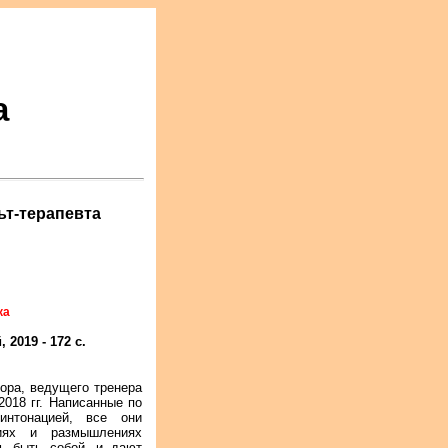
а
ьт-терапевта
ка
2019 - 172 с.
зора, ведущего тренера
2018 гг. Написанные по
интонацией, все они
ниях и размышлениях
м, быть собой, и дают