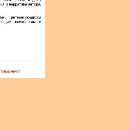
ия и нарратива автора,
лей, интересующихся
кующим психологам и
|
прайс-лист