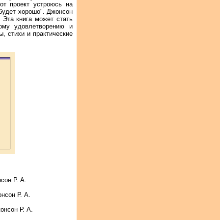
тот проект устроюсь на
 будет хорошо". Джонсон
. Эта книга может стать
ому удовлетворению и
ы, стихи и практические
он Р. А.
нсон Р. А.
онсон Р. А.