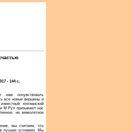
 счастью
7 - 144 с.
 нам почувствовать
ть все новые вершины и
известный юнгианский
ри М.Рул призывают нас
длинное, не мимолетное
ение, мы считаем, что
 в лучших условиях. Мы