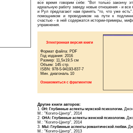
все время говорим себе: "Вот только закончу э
идеальную работу заведу новые отношения - и все
и Рул предлагают нам принять "то, что уже есть"
помощником и проводником на пути к подлинн
счастью - в ней содержатся истории-примеры, миф
упражнения.
Электронная версия книги
Формат файла: PDF
Год издания: 2016
Размер: 11,5x19,5 см
Объем: 145 стр.
ISBN: 978-5-94193-837-7
Мин. диагональ 10
Ознакомиться с фрагментом
Другие книги авторов:
1.
Джонс
ОН: Глубинные аспекты мужской психологии.
М.: "Когито-Центр", 2014
2.
Джо
ОНА: Глубинные аспекты женской психологии.
М.: "Когито-Центр", 2014
3.
Дж
МЫ: Глубинные аспекты романтической любви.
М.: "Когито-Центр", 2013