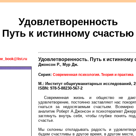
Удовлетворенность
Путь к истинному счастью
ne_book@list.ru
Удовлетворенность. Путь к истинному
Джонсон Р., Мур Дж.
Серия:
Современная психология. Теория и практика
М.: Институт общегуманитарных исследований, 201
ISBN: 978-5-88230-567-2
Современная жизнь и общество не дают
удовлетворение, постоянно заставляют нас покоря
гнаться за недосягаемым счастьем. Всемирно 
аналитик Роберт А.Джонсон и психотерапевт Джер
заглянуть внутрь себя, чтобы глубже понять по
счастье.
Мы склонны откладывать радость и удовлетвор
будем счастливы в другое время, в другом месте,