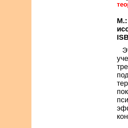
тео
М.
исс
ISB
Э
уч
тр
по
те
по
пс
эф
кон