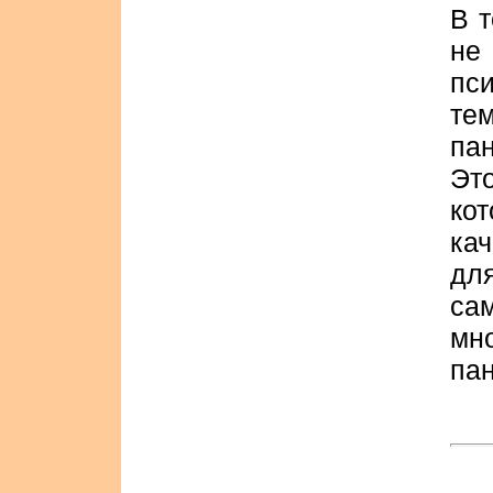
В т
не
пс
те
па
Эт
ко
ка
д
са
мн
пан