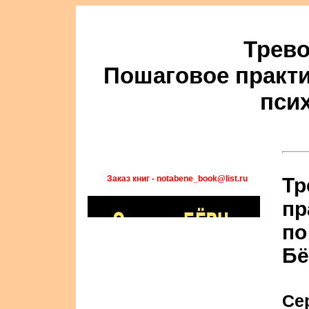
Трево
Пошаговое практи
пси
Заказ книг - notabene_book@list.ru
Тр
пр
по
Бё
Се