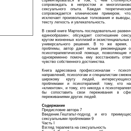
сориентироваться в том, с чем столкнулс
сопровождать в непростом и многопланово
сексуального опыта. Каждая теоретическ
сопровождается клиническим примером, чт
исключает произвольные толкования и выводы,
тексту легкость и увлекательность.
В своей книге Мартель последовательно развен
единообразии»; обсуждает соотношение секс
кругом жизненных коллизий и экзистенциальных
универсального решения. В то же время, 
проблемы, автор дает ясные рекомендации о
психотерапевтической помощи, позволяющие 
одновременно помочь ему восстановить отве
чувство собственного достоинства.
Книга адресована профессионалам - психот
направлений, психологам и специалистам смежн
широкому кругу людей, интересующихся
проблемами и психотерапией: тому, кто на
«клиентом», и тому, кто никогда к психотерапев
бы сопоставить свои переживания в сфе
переживаниями других людей.
Содержание
Предисловие автора 7
Введение.Гештапьт-подход и его преимущ
сексуальными проблемами 9
Часть I
Взгляд терапевта на сексуальность