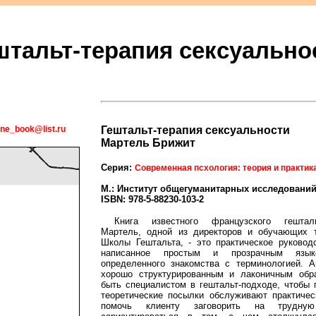
штальт-терапия сексуально
ene_book@list.ru
Гештальт-терапия сексуальности
Мартель Брижит
Серия:
Современная псхология: теория и практик
М.: Институт общегуманитарных исследований, 
ISBN: 978-5-88230-103-2
Книга известного французского гешталь
Мартель, одной из директоров и обучающих 
Школы Гештальта, - это практическое руковод
написанное простым и прозрачным язы
определенного знакомства с терминологией. А
хорошо структурированным и лаконичным обр
быть специалистом в гештальт-подходе, чтобы 
теоретические посылки обслуживают практичес
помочь клиенту заговорить на трудну