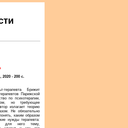
сти
а
2020 - 200 с.
т-терапевта Брижит
терапевтов Парижской
ство по психотерапии,
ком, но требующее
втор излагает теорию
азом. Не обязательно
понять, каким образом
кие нужды терапевта:
ю для него тему,