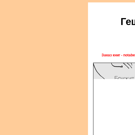
Ге
Заказ книг - notab