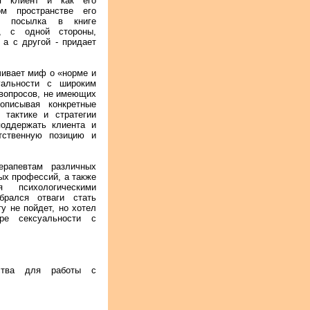
я клиент и как его
м пространстве его
ая посылка в книге
о, с одной стороны,
 а с другой - придает
чивает миф о «норме и
уальности с широким
 вопросов, не имеющих
описывая конкретные
 тактике и стратегии
поддержать клиента и
тственную позицию и
ерапевтам различных
ых профессий, а также
 психологическими
брался отваги стать
ту не пойдет, но хотел
ре сексуальности с
ества для работы с