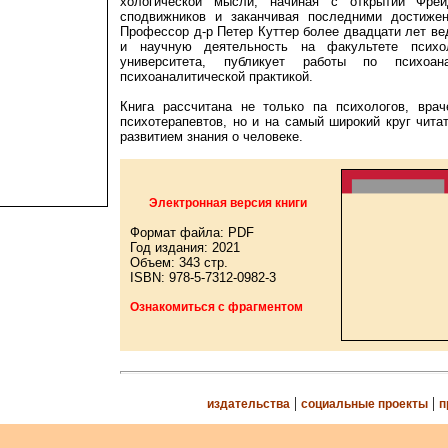
хологической мысли, начиная с открытий Фре
сподвижников и заканчивая последними достижен
Профессор д-р Петер Куттер более двадцати лет в
и научную деятельность на факультете психол
университета, публикует работы по психоан
психоаналитической практикой.
Книга рассчитана не только па психологов, врач
психотерапевтов, но и на самый широкий круг чит
развитием знания о человеке.
Электронная версия книги
Формат файла: PDF
Год издания: 2021
Объем: 343 стр.
ISBN: 978-5-7312-0982-3
Ознакомиться с фрагментом
|
|
издательства
социальные проекты
п