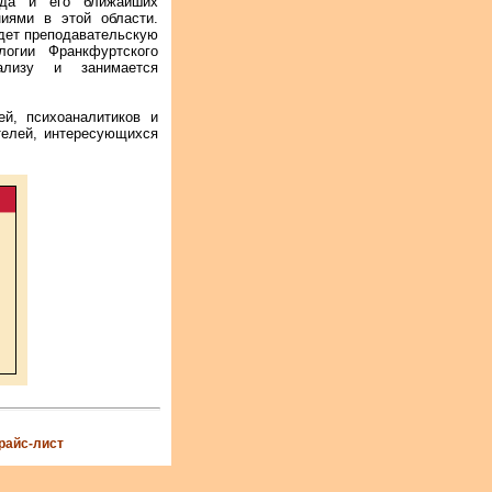
йда и его ближайших
иями в этой области.
едет преподавательскую
огии Франкфуртского
ализу и занимается
ей, психоаналитиков и
ателей, интересующихся
райс-лист