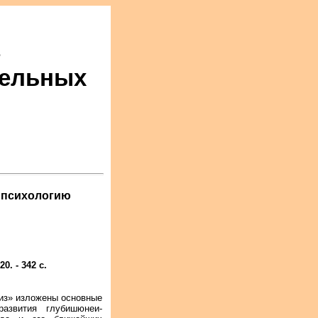
з
тельных
 психологию
. - 342 с.
из» изложены основные
развития глубишюнеи-