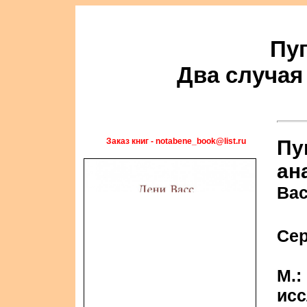
Пуп
Два случая
Заказ книг - notabene_book@list.ru
Пу
ан
Вас
Се
М.:
исс