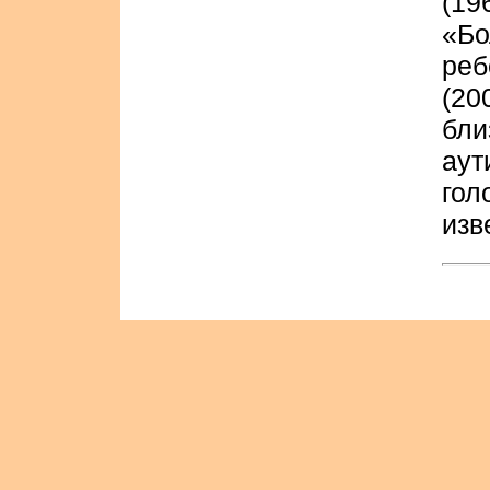
(19
«Б
реб
(2
бли
аут
гол
изв