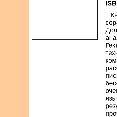
ISB
К
сор
Дол
ан
Ге
тех
ко
рас
п
бес
оче
яз
рез
про