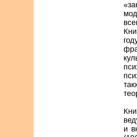
«за
мо
все
Кни
год
фра
кул
пс
пси
та
тео
Кн
вед
и в