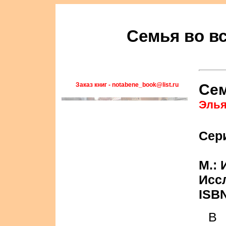
Семья во вс
Заказ книг - notabene_book@list.ru
Сем
Элья
Сер
М.:
Иссл
ISBN
В 