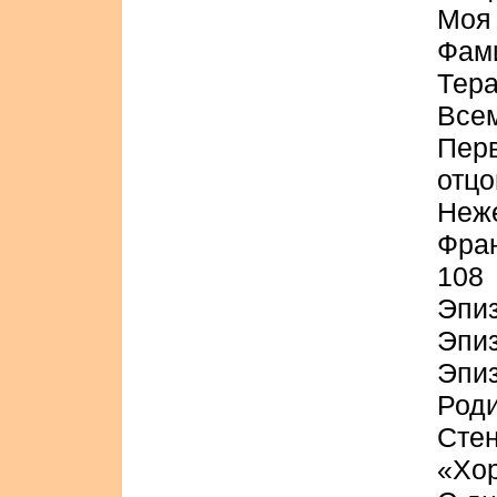
Моя 
Фам
Тера
Все
Пер
отцо
Неж
Фран
108
Эпиз
Эпиз
Эпиз
Роди
Стен
«Хо