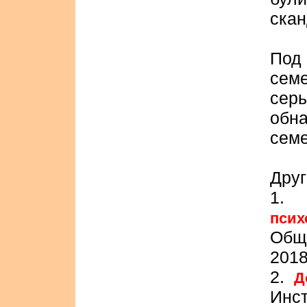
скан
Под
сем
сер
обн
сем
Друг
1
псих
Общ
201
2.
Д
Ин