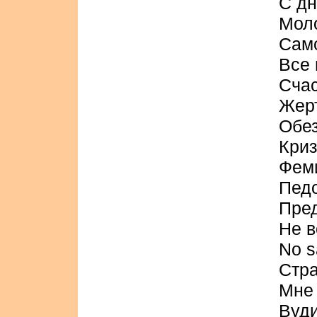
С д
Моло
Сам
Все 
Счас
Жерт
Обез
Криз
Фем
Пед
Пред
Не в
No s
Стра
Мне
Вуди