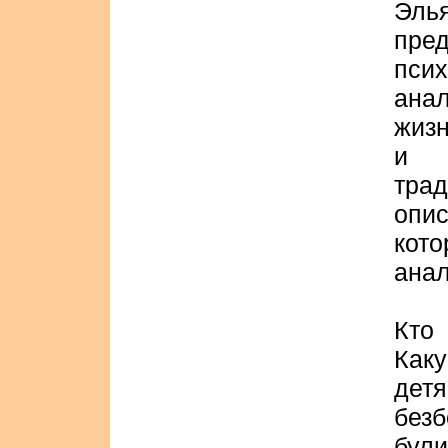
Эл
пре
пс
анал
жизн
и 
тра
опи
кот
анал
Кто
Как
дет
без
бул