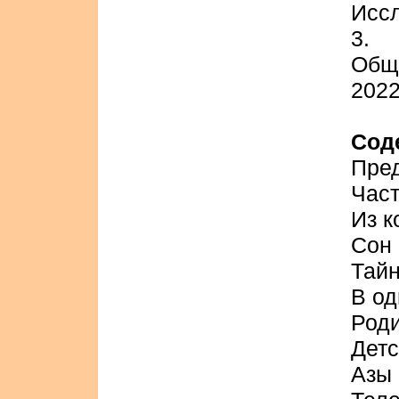
Иссл
3
Общ
202
Сод
Пре
Част
Из к
Сон 
Тайн
В од
Роди
Детс
Азы 