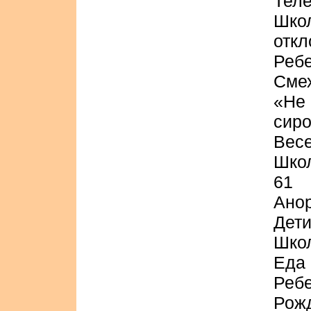
Теле
Шко
откл
Ребе
Смех
«Не
сиро
Весе
Шко
61
Анор
Дети
Шко
Еда 
Ребе
Рожд