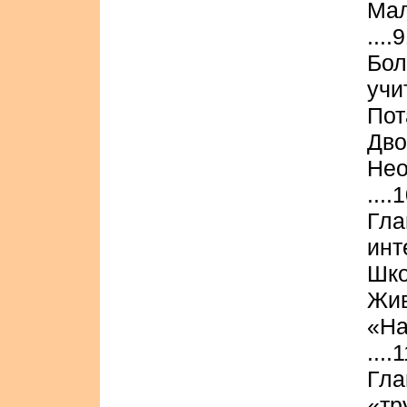
Мал
....
Бол
учи
Пот
Дво
Нео
....
Гл
инт
Шко
Жив
«На
....
Гл
«тр