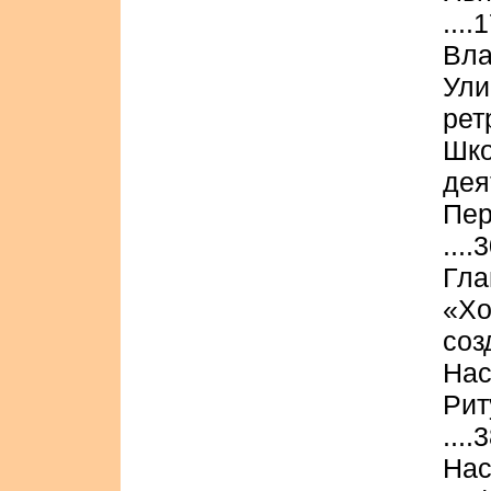
....
Вла
Ул
рет
Шк
дея
Пе
....
Гла
«Х
соз
Нас
Рит
....
На