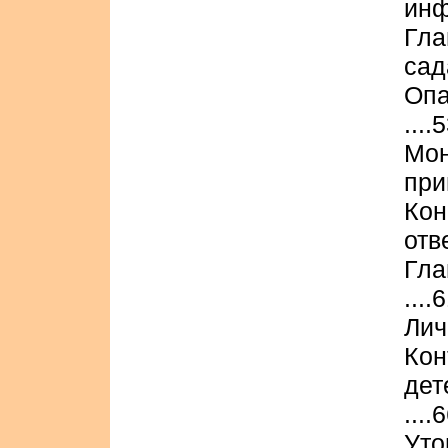
инф
Гла
сада
Опа
....
Мо
при
Ко
отв
Гла
....
Лич
Ко
дет
....
Ут