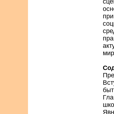
сц
осн
пр
соц
ср
пр
акт
мир
Со
Пре
Вст
быти
Гла
шко
Явн