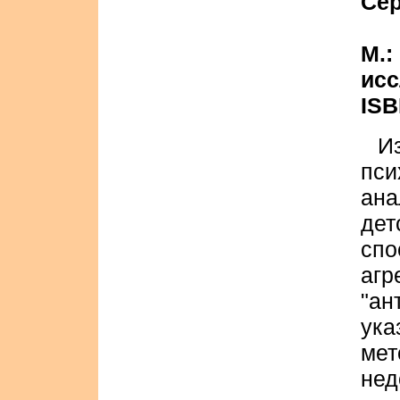
Се
М.:
исс
ISB
И
пс
ан
дет
сп
аг
"ан
ук
мет
не