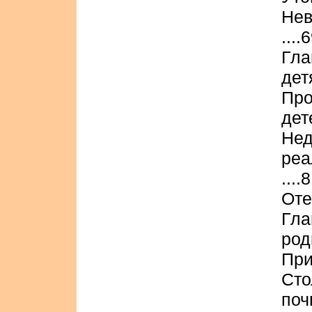
Нев
....
Гл
детя
Пр
дете
Не
ре
....
Оте
Гл
род
При
Ст
почв