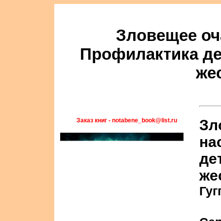
Зловещее оч
Профилактика де
же
Заказ книг - notabene_book@list.ru
Зл
на
де
же
Гуг