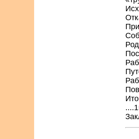
Исх
Отк
При
Соб
Род
Пос
Раб
Пут
Раб
Пов
Ит
....
Зак