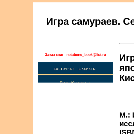
Игра самураев. С
Заказ книг - notabene_book@list.ru
Игр
яп
Ки
М.:
исс
ISB