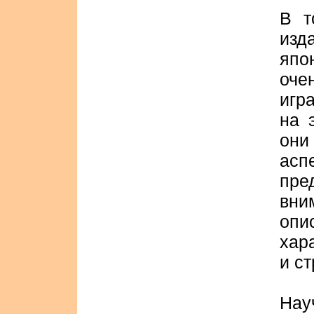
В т
изд
япо
оче
игр
на 
они
ас
пре
вн
опи
хар
и ст
Нау