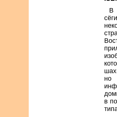
В 
сёг
нек
стр
Вос
пр
изо
кот
шах
но 
инф
дом
в п
типа