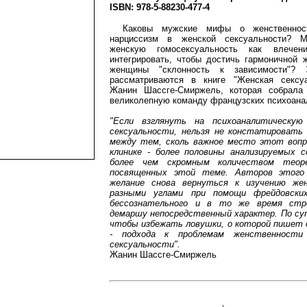
ISBN: 978-5-88230-477-4
Каковы мужские мифы о женственнос
нарциссизм в женской сексуальности? 
женскую гомосексуальность как влечен
интегрировать, чтобы достичь гармоничной 
женщины "склонность к зависимости"?
рассматриваются в книге "Женская сексу
Жанин Шассге-Смиржель, которая собрала
великолепную команду французских психоана
"Если взглянуть на психоаналитическу
сексуальности, нельзя не констатировать
между тем, сколь важное место этот вопр
клинике - более половины анализируемых
более чем скромным количеством теоре
посвященных этой теме. Авторов этого
желание снова вернуться к изучению жен
разными углами при помощи фрейдовски
бессознательного и в то же время стр
демаршу непосредственный характер. По сут
чтобы избежать ловушки, о которой пишет о
- подхода к проблемам женственности
сексуальности".
Жанин Шассге-Смиржель