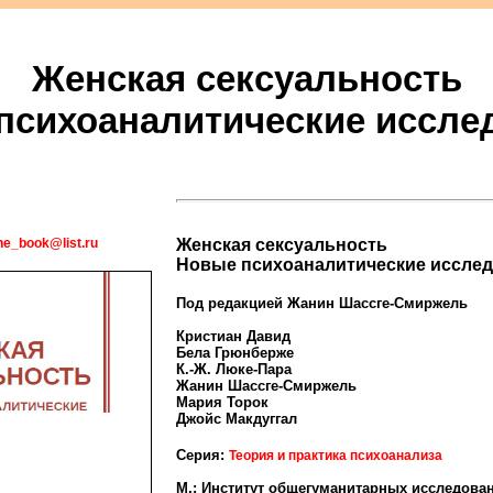
Женская сексуальность
психоаналитические иссле
ne_book@list.ru
Женская сексуальность
Новые психоаналитические иссле
Под редакцией Жанин Шассге-Смиржель
Кристиан Давид
Бела Грюнберже
К.-Ж. Люке-Пара
Жанин Шассге-Смиржель
Мария Торок
Джойс Макдуггал
Серия:
Теория и практика психоанализа
М.: Институт общегуманитарных исследован