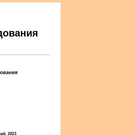
дования
дования
ий, 2023