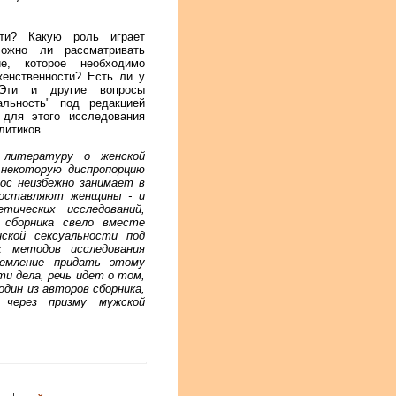
ти? Какую роль играет
Можно ли рассматривать
ие, которое необходимо
женственности? Есть ли у
 Эти и другие вопросы
альность" под редакцией
 для этого исследования
литиков.
ю литературу о женской
 некоторую диспропорцию
ос неизбежно занимает в
 составляют женщины - и
тических исследований,
 сборника свело вместе
ской сексуальности под
х методов исследования
емление придать этому
и дела, речь идет о том,
дин из авторов сборника,
 через призму мужской