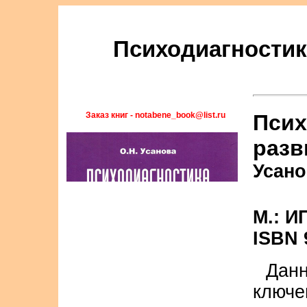
Психодиагностик
Заказ книг - notabene_book@list.ru
Псих
разв
Усано
М.: И
ISBN 
Дан
ключ