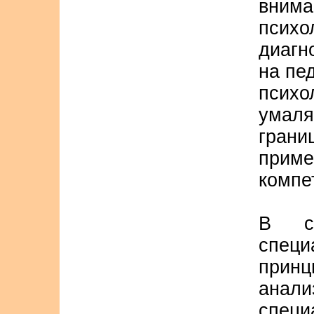
вним
пси
диагн
на пе
психо
умаля
гран
приме
компе
В со
специ
принц
анали
специ