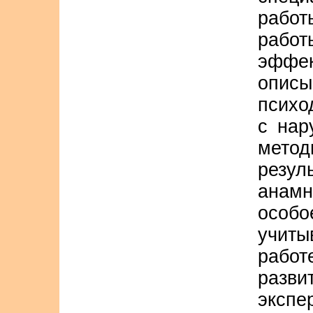
работ
рабо
эффек
опис
психо
с нар
мет
рез
анамн
особ
учит
работ
раз
экспе