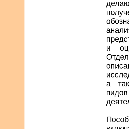
делаю
полу
обоз
анал
предс
и оц
Отде
опис
иссле
а та
вид
деяте
Посо
включ