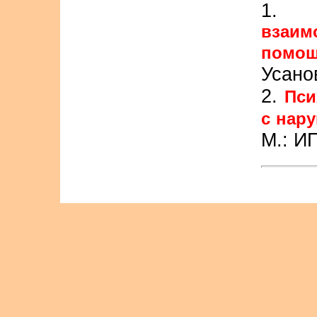
взаим
помощ
Усано
2.
Пси
с нар
М.: И