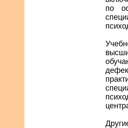
по о
спе
психо
Учебн
выс
обуч
дефек
пра
специ
психо
центр
Другие