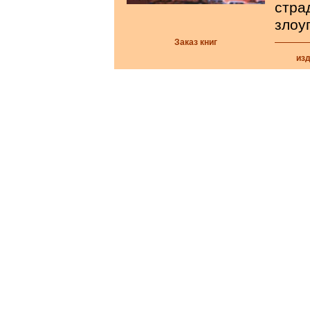
стра
злоу
Заказ книг
из