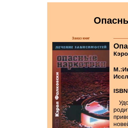
Опасны
Заказ книг
Опа
Кэро
М.:И
Иссл
ISBN
Уд
род
при
нов