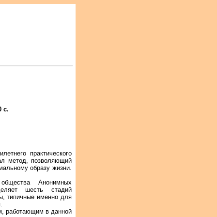
 с.
илетнего практического
тал метод, позволяющий
мальному образу жизни.
общества Анонимных
еляет шесть стадий
ы, типичные именно для
.
м, работающим в данной