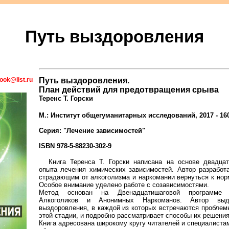
Путь выздоровления
ook@list.ru
Путь выздоровления.
План действий для предотвращения срыва
Теренс Т. Горски
М.: Институт общегуманитарных исследований, 2017 - 160
Серия: "Лечение зависимостей"
ISBN 978-5-88230-302-9
Книга Теренса Т. Горски написана на основе двадцат
опыта лечения химических зависимостей. Автор разрабо
страдающим от алкоголизма и наркомании вернуться к нор
Особое внимание уделено работе с созависимостями.
Метод основан на Двенадцатишаговой программе 
Алкоголиков и Анонимных Наркоманов. Автор выд
выздоровления, в каждой из которых встречаются проблем
этой стадии, и подробно рассматривает способы их решения
Книга адресована широкому кругу читателей и специалиста