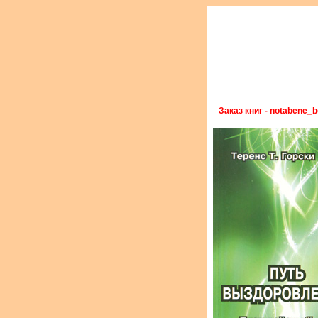
Заказ книг - notabene_b