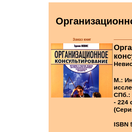
Организационн
Заказ книг
Орга
конс
Невис
М.: И
иссле
СПб.:
- 224 
(Сери
ISBN 