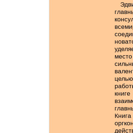
Эдв
глав
консу
все
соеди
нова
уделя
место
силь
вале
цель
работ
кни
взаи
главн
Книг
оргко
дейст