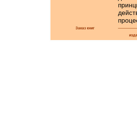
прин
дейс
проце
Заказ книг
изд