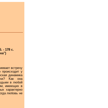
 - 178 с.
ка")
мевает встречу
о происходит у
еская динамика
ечи? Как она
людьми в любой
ми, имеющих в
ых характерно
огда любовь не