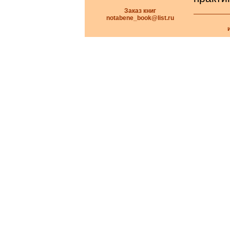
Заказ книг
notabene_book@list.ru