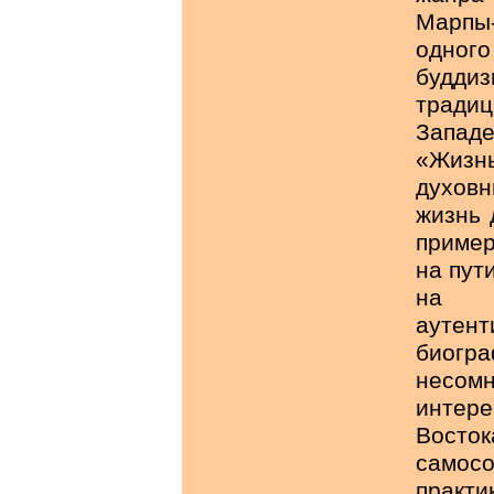
Марпы
одного
будди
традиц
Запад
«Жизн
духовн
жизнь 
приме
на пут
на р
аутен
биог
несом
интер
Восток
самос
практи