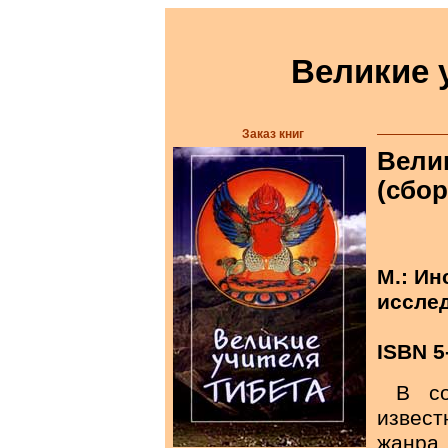
Великие 
Заказ книг
Вели
(сбор
М.: И
исслед
ISBN 5
В со
извест
жанра