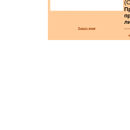
(
П
п
л
Заказ книг