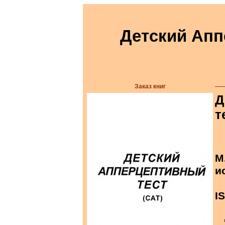
Детский Апп
Заказ книг
Д
т
М
и
I