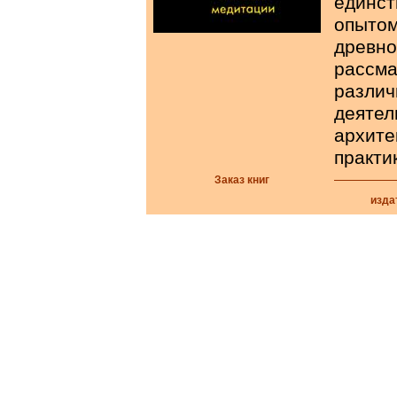
единс
опыт
древ
рассм
разли
деяте
архит
практи
Заказ книг
изда