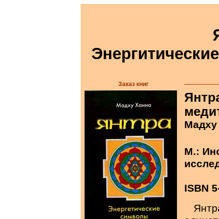
Энергитически
Заказ книг
Янтр
меди
Мадху
М.: И
исслед
ISBN 5
Янтр