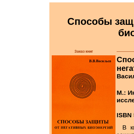
Способы защ
би
Заказ книг
Спо
нег
Васи
М.: 
иссле
ISBN 
В к