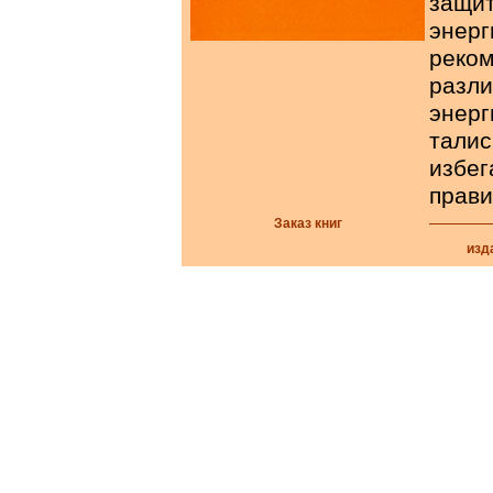
защи
эне
реко
разл
энерг
талис
избег
прави
Заказ книг
изд