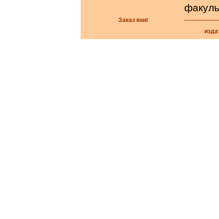
факуль
Заказ книг
изда