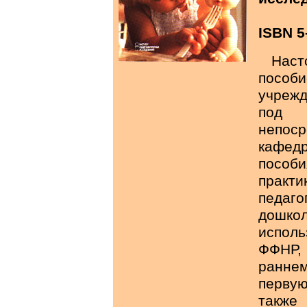
ISBN 5
Нас
пособ
учреж
под
непос
кафедр
пособ
практи
педаг
дошко
исполь
ФФНР, 
ранне
первую
также