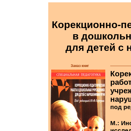
Корекционно-пе
в дошколь
для детей с
Заказ книг
Коре
рабо
учре
нару
под р
М.: И
исслед